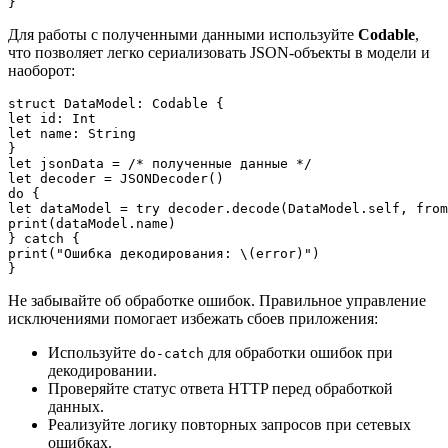
}
Для работы с полученными данными используйте
Codable
,
что позволяет легко сериализовать JSON-объекты в модели и
наоборот:
struct DataModel: Codable {

let id: Int

let name: String

}

let jsonData = /* полученные данные */

let decoder = JSONDecoder()

do {

let dataModel = try decoder.decode(DataModel.self, from
print(dataModel.name)

} catch {

print("Ошибка декодирования: \(error)")

}
Не забывайте об обработке ошибок. Правильное управление
исключениями помогает избежать сбоев приложения:
Используйте
для обработки ошибок при
do-catch
декодировании.
Проверяйте статус ответа HTTP перед обработкой
данных.
Реализуйте логику повторных запросов при сетевых
ошибках.