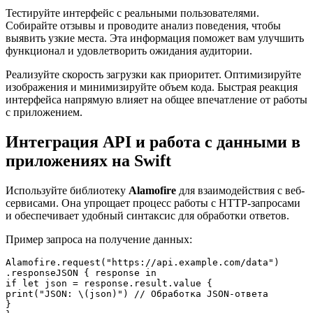
Тестируйте интерфейс с реальными пользователями.
Собирайте отзывы и проводите анализ поведения, чтобы
выявить узкие места. Эта информация поможет вам улучшить
функционал и удовлетворить ожидания аудитории.
Реализуйте скорость загрузки как приоритет. Оптимизируйте
изображения и минимизируйте объем кода. Быстрая реакция
интерфейса напрямую влияет на общее впечатление от работы
с приложением.
Интеграция API и работа с данными в
приложениях на Swift
Используйте библиотеку
Alamofire
для взаимодействия с веб-
сервисами. Она упрощает процесс работы с HTTP-запросами
и обеспечивает удобный синтаксис для обработки ответов.
Пример запроса на получение данных:
Alamofire.request("https://api.example.com/data")

.responseJSON { response in

if let json = response.result.value {

print("JSON: \(json)") // Обработка JSON-ответа

}
