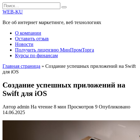
Перейти
Search
к
for:
WEB-KU
содержанию
Все об интернет маркетинге, веб технологиях
О компании
Оставить отзыв
Новости
Получить лицензию МинПромТорга
Курсы по финансам
Главная страница
»
Создание успешных приложений на Swift
для iOS
Создание успешных приложений на
Swift для iOS
Автор
admin
На чтение
8 мин
Просмотров
9
Опубликовано
14.06.2025