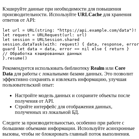
Кэшируйте данные при необходимости для повышения
производительности. Используйте
URLCache
для хранения
ответов от API:
let url = URL(string: "https://api.example.com/data")!

let request = URLRequest(url: url)

let session = URLSession.shared

session.dataTask(with: request) { data, response, error
guard let data = data, error == nil else { return }

// Обработка кэшированных данных

}.resume()
Рекомендуется использовать библиотеку
Realm
или
Core
Data
для работы с локальными базами данных. Это позволит
эффективно сохранять и извлекать информацию, улучшая
пользовательский опыт:
Настройте модель данных и сохраните объекты после
получения от API.
Стройте интерфейс для отображения данных,
полученных из локальной БД.
Следите за производительностью, особенно при работе с
большими объемами информации. Используйте асинхронные
вызовы, чтобы не блокировать главный поток выполнения.