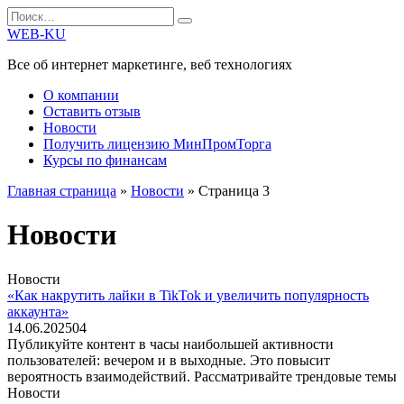
Перейти
Search
к
for:
WEB-KU
содержанию
Все об интернет маркетинге, веб технологиях
О компании
Оставить отзыв
Новости
Получить лицензию МинПромТорга
Курсы по финансам
Главная страница
»
Новости
»
Страница 3
Новости
Новости
«Как накрутить лайки в TikTok и увеличить популярность
аккаунта»
14.06.2025
0
4
Публикуйте контент в часы наибольшей активности
пользователей: вечером и в выходные. Это повысит
вероятность взаимодействий. Рассматривайте трендовые темы
Новости