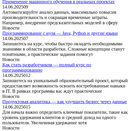
Применение машинного обучения в реальных проектах
14.06.2025
0
9
Автоматизируйте анализ данных, максимально повысив
производительность и сокращая временные затраты.
Например, внедрение предсказательных моделей в сферу
Новости
Программирование с нуля — Java, Python и другие языки
14.06.2025
0
7
Запишитесь на курс, чтобы быстро овладеть необходимыми
знаниями в области разработки. Сложные концепции станут
понятными, а практические задания помогут
Новости
Как стать разработчиком — полный курс по
программированию
14.06.2025
0
12
Запишитесь на уникальный образовательный проект, который
предоставляет возможность освоить востребованные навыки
в IT. В рамках программы вас ждут практические
Новости
Продуктовая аналитика — как улучшить бизнес через данные
14.06.2025
0
15
Для начала важно определить ключевые показатели, такие как
уровень удержания клиентов и средний доход на одного
пользователя. Увеличивая удержание хотя
Новости