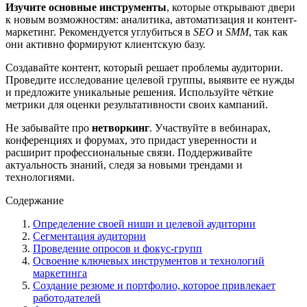
Изучите основные инструменты
, которые открывают двери
к новым возможностям: аналитика, автоматизация и контент-
маркетинг. Рекомендуется углубиться в
SEO
и
SMM
, так как
они активно формируют клиентскую базу.
Создавайте контент, который решает проблемы аудитории.
Проведите исследование целевой группы, выявите ее нужды
и предложите уникальные решения. Используйте чёткие
метрики для оценки результативности своих кампаний.
Не забывайте про
нетворкинг
. Участвуйте в вебинарах,
конференциях и форумах, это придаст уверенности и
расширит профессиональные связи. Поддерживайте
актуальность знаний, следя за новыми трендами и
технологиями.
Содержание
Определение своей ниши и целевой аудитории
Сегментация аудитории
Проведение опросов и фокус-групп
Освоение ключевых инструментов и технологий
маркетинга
Создание резюме и портфолио, которое привлекает
работодателей