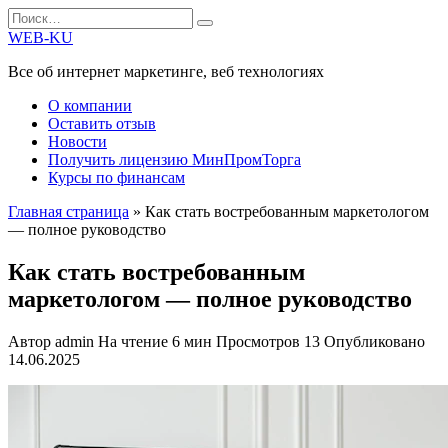
Перейти
Search
к
for:
WEB-KU
содержанию
Все об интернет маркетинге, веб технологиях
О компании
Оставить отзыв
Новости
Получить лицензию МинПромТорга
Курсы по финансам
Главная страница
»
Как стать востребованным маркетологом
— полное руководство
Как стать востребованным
маркетологом — полное руководство
Автор
admin
На чтение
6 мин
Просмотров
13
Опубликовано
14.06.2025